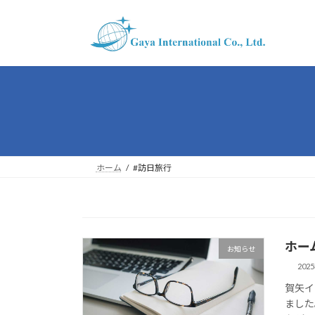
コ
ナ
ン
ビ
テ
ゲ
ン
ー
ツ
シ
へ
ョ
ス
ン
キ
に
ッ
移
プ
動
ホーム
#訪日旅行
ホー
お知らせ
202
賀矢イ
ました