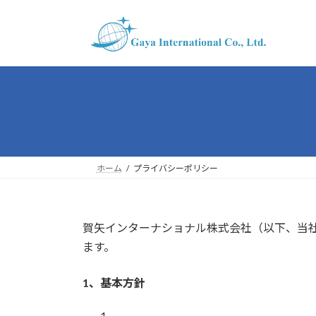
コ
ナ
ン
ビ
テ
ゲ
ン
ー
ツ
シ
へ
ョ
ス
ン
キ
に
ッ
移
プ
動
ホーム
プライバシーポリシー
賀矢インターナショナル株式会社（以下、当
ます。
1、基本方針